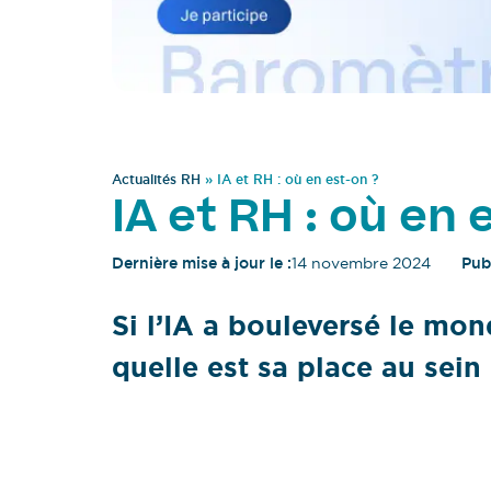
Actualités RH
»
IA et RH : où en est-on ?
IA et RH : où en
Dernière mise à jour le :
14 novembre 2024
Publ
Si l’IA a bouleversé le mon
quelle est sa place au sei