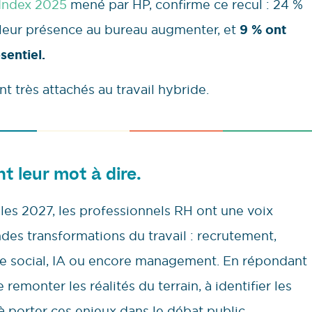
 Index 2025
mené par HP, confirme ce recul : 24 %
u leur présence au bureau augmenter, et
9 % ont
entiel.
nt très attachés au travail hybride.
nt leur mot à dire.
lles 2027, les professionnels RH ont une voix
ndes transformations du travail : recrutement,
gue social, IA ou encore management. En répondant
remonter les réalités du terrain, à identifier les
à porter ces enjeux dans le débat public.