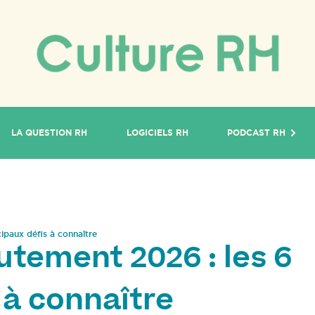
LA QUESTION RH
LOGICIELS RH
PODCAST RH
ipaux défis à connaître
tement 2026 : les 6
 à connaître