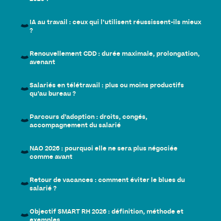
IA au travail : ceux qui l’utilisent réussissent-ils mieux
?
Renouvellement CDD : durée maximale, prolongation,
avenant
Salariés en télétravail : plus ou moins productifs
qu’au bureau ?
Parcours d’adoption : droits, congés,
accompagnement du salarié
NAO 2026 : pourquoi elle ne sera plus négociée
comme avant
Retour de vacances : comment éviter le blues du
salarié ?
Objectif SMART RH 2026 : définition, méthode et
exemples