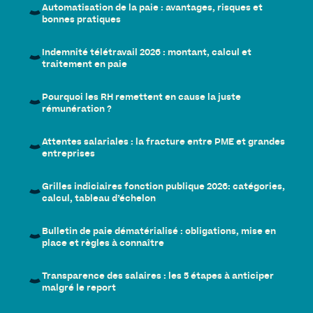
Automatisation de la paie : avantages, risques et
bonnes pratiques
Indemnité télétravail 2026 : montant, calcul et
traitement en paie
Pourquoi les RH remettent en cause la juste
rémunération ?
Attentes salariales : la fracture entre PME et grandes
entreprises
Grilles indiciaires fonction publique 2026: catégories,
calcul, tableau d’échelon
Bulletin de paie dématérialisé : obligations, mise en
place et règles à connaître
Transparence des salaires : les 5 étapes à anticiper
malgré le report