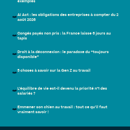
exemples
AI Act : les obligations des entreprises à compter du 2
août 2026
Congés payés non pris : la France laisse 6 jours au
tapis
Droit à la déconnexion : le paradoxe du “toujours
disponible”
5 choses à savoir sur la Gen Z au travail
L’équilibre de vie est-il devenu la priorité n°1 des
salariés ?
Emmener son chien au travail : tout ce qu’il faut
vraiment savoir !