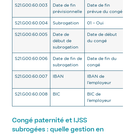
S21.G00.60.003
Date de fin
Date de fin
prévisionnelle
prévue du congé
S21.G00.60.004
Subrogation
01 – Oui
S21.G00.60.005
Date de
Date de début
début de
du congé
subrogation
S21.G00.60.006
Date de fin de
Date de fin du
subrogation
congé
S21.G00.60.007
IBAN
IBAN de
l’employeur
S21.G00.60.008
BIC
BIC de
l’employeur
Congé paternité et IJSS
subrogées : quelle gestion en