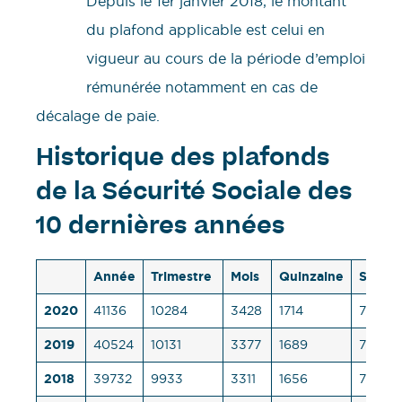
Depuis le 1er janvier 2018, le montant
du plafond applicable est celui en
vigueur au cours de la période d’emploi
rémunérée notamment en cas de
décalage de paie.
Historique des plafonds
de la Sécurité Sociale des
10 dernières années
Année
Trimestre
Mois
Quinzaine
Semai
2020
41136
10284
3428
1714
791
2019
40524
10131
3377
1689
779
2018
39732
9933
3311
1656
764