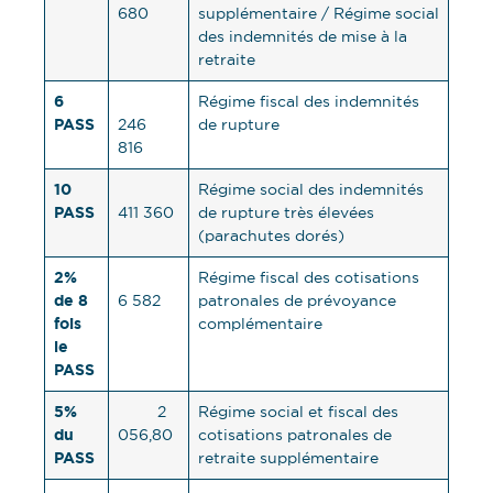
680
supplémentaire / Régime social
des indemnités de mise à la
retraite
6
Régime fiscal des indemnités
PASS
246
de rupture
816
10
Régime social des indemnités
PASS
411 360
de rupture très élevées
(parachutes dorés)
2%
Régime fiscal des cotisations
de 8
6 582
patronales de prévoyance
fois
complémentaire
le
PASS
5%
2
Régime social et fiscal des
du
056,80
cotisations patronales de
PASS
retraite supplémentaire