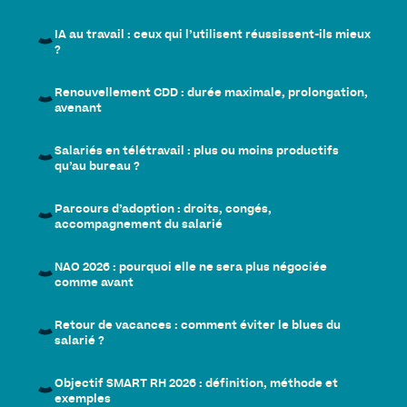
IA au travail : ceux qui l’utilisent réussissent-ils mieux
?
Renouvellement CDD : durée maximale, prolongation,
avenant
Salariés en télétravail : plus ou moins productifs
qu’au bureau ?
Parcours d’adoption : droits, congés,
accompagnement du salarié
NAO 2026 : pourquoi elle ne sera plus négociée
comme avant
Retour de vacances : comment éviter le blues du
salarié ?
Objectif SMART RH 2026 : définition, méthode et
exemples