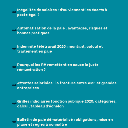
Inégalités de salaires : d’où viennent les écarts à
poste égal ?
Automatisation de la paie : avantages, risques et
bonnes pratiques
Indemnité télétravail 2026 : montant, calcul et
traitement en paie
Pourquoi les RH remettent en cause la juste
rémunération ?
Attentes salariales : la fracture entre PME et grandes
entreprises
Grilles indiciaires fonction publique 2026: catégories,
calcul, tableau d’échelon
Bulletin de paie dématérialisé : obligations, mise en
place et règles à connaître