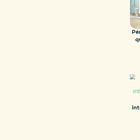
Pér
q
int