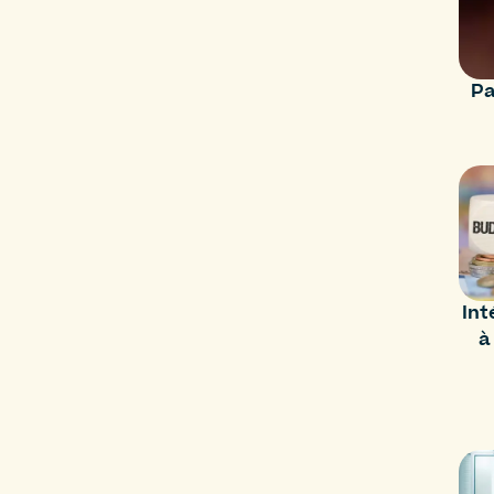
Pa
Int
à