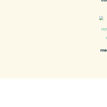
co
me