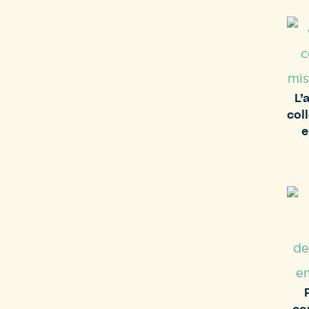
L’
col
e