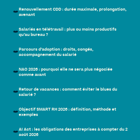
Renouvellement CDD : durée maximale, prolongation,
avenant
Salariés en télétravail : plus ou moins productifs
qu’au bureau ?
Parcours d’adoption : droits, congés,
accompagnement du salarié
NAO 2026 : pourquoi elle ne sera plus négociée
comme avant
Retour de vacances : comment éviter le blues du
salarié ?
Objectif SMART RH 2026 : définition, méthode et
exemples
AI Act : les obligations des entreprises à compter du 2
août 2026