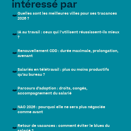
intéressé par
Quelles sont les meilleures villes pour ses tracances
2026 ?
IA au travail : ceux qui l’utilisent réussissent-ils mieux
?
Renouvellement CDD : durée maximale, prolongation,
avenant
Salariés en télétravail : plus ou moins productifs
qu’au bureau ?
Parcours d’adoption : droits, congés,
accompagnement du salarié
NAO 2026 : pourquoi elle ne sera plus négociée
comme avant
Retour de vacances : comment éviter le blues du
salarié ?