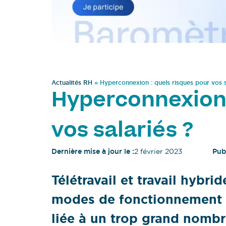
Actualités RH
»
Hyperconnexion : quels risques pour vos s
Hyperconnexion 
vos salariés ?
Dernière mise à jour le :
2 février 2023
Publ
Télétravail et travail hybr
modes de fonctionnement d
liée à un trop grand nombr