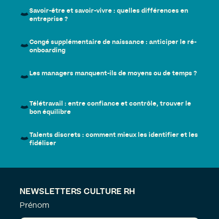
Savoir-être et savoir-vivre : quelles différences en
entreprise ?
Congé supplémentaire de naissance : anticiper le ré-
onboarding
Les managers manquent-ils de moyens ou de temps ?
Télétravail : entre confiance et contrôle, trouver le
bon équilibre
Talents discrets : comment mieux les identifier et les
fidéliser
NEWSLETTERS CULTURE RH
Prénom