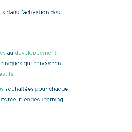
s dans l’activation des
res
au
développement
echniques qui concernent
atifs
.
és
souhaitées pour chaque
tutorée, blended learning