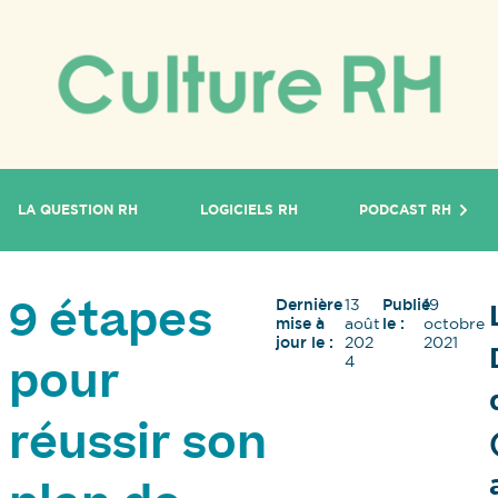
LA QUESTION RH
LOGICIELS RH
PODCAST RH
Dernière
13
Publié
19
9 étapes
mise à
août
le :
octobre
jour le :
202
2021
4
pour
réussir son