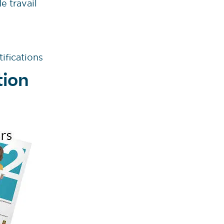
e travail
ifications
tion