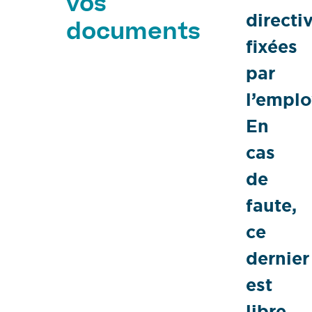
vos
directi
documents
fixées
par
l’emplo
En
cas
de
faute,
ce
dernier
est
libre