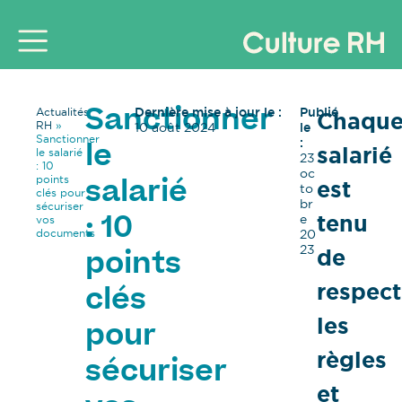
Dernière mise à jour le :
Publié
Actualités
Chaqu
Sanctionner
RH
»
10 août 2024
le
Sanctionner
:
salarié
le
le salarié
23
: 10
oc
points
est
salarié
to
clés pour
br
sécuriser
tenu
e
vos
: 10
documents
20
23
de
points
respect
clés
les
pour
règles
sécuriser
et