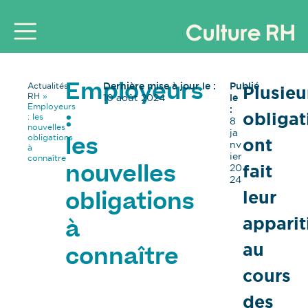
Dernière mise à jour le :
Publié
Actualités
Plusieu
Employeurs
RH
»
10 août 2024
le
Employeurs
:
obligat
:
: les
8
nouvelles
ja
obligations
ont
les
nv
à
ier
connaître
fait
20
nouvelles
24
leur
obligations
apparit
à
au
connaître
cours
des