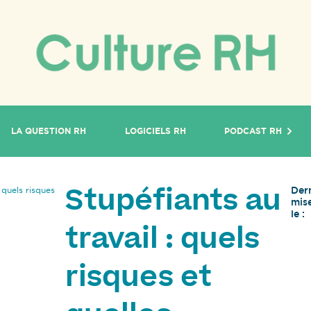
LA QUESTION RH
LOGICIELS RH
PODCAST RH
Der
 quels risques
Stupéfiants au
mise
le :
travail : quels
risques et