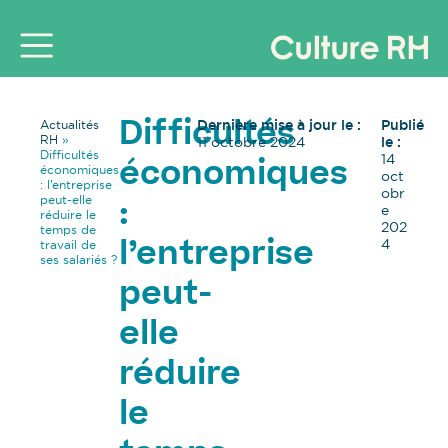
Dernière mise à jour le :
Publié
Actualités
Difficultés
RH
»
11 octobre 2024
le :
Difficultés
14
économiques
économiques
oct
: l’entreprise
obr
peut-elle
:
e
réduire le
202
temps de
4
travail de
l’entreprise
ses salariés ?
peut-
elle
réduire
le