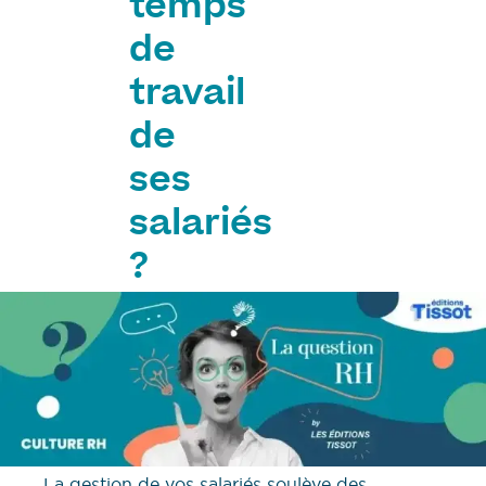
temps
de
travail
de
ses
salariés
?
La gestion de vos salariés soulève des