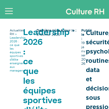
Dernière mise à jour le :
Publié
Actualités
Culture
Leadership
RH
»
6 février 2026
le
Leadership
:
sécurit
2026
2026 :
19
ce que
ja
les
psycho
:
nv
équipes
ier
sportives
routine
20
d’élite
ce
enseignent
26
aux
data
que
managers
et
les
décisio
équipes
sous
sportives
pressi