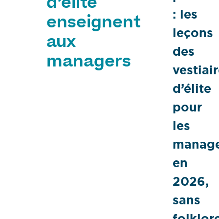
d’élite
: les
enseignent
leçons
aux
des
managers
vestiai
d’élite
pour
les
manage
en
2026,
sans
folklor