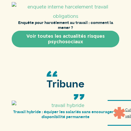
Enquête pour harcèlement au travail : comment la
mener ?
Voir toutes les actualités risques
psychosociaux
Tribune
Cul
Travail hybride : équiper les salariés sans encourager la
vei
disponibilité permanente