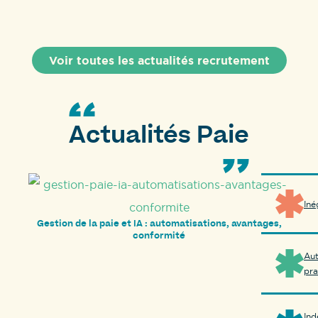
Voir toutes les actualités recrutement
Actualités Paie
Iné
Gestion de la paie et IA : automatisations, avantages,
conformité
Aut
pra
Ind