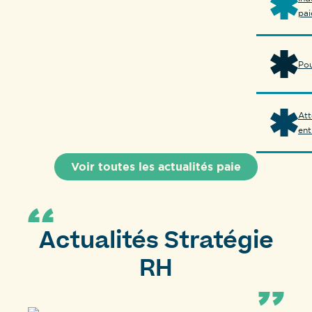
pai
Pou
Att
ent
Voir toutes les actualités paie
Actualités Stratégie
RH