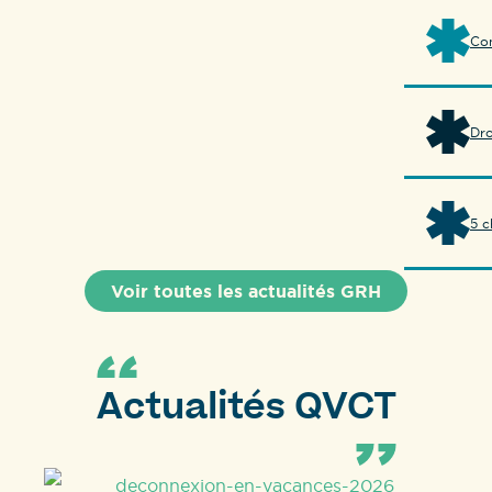
Con
Dro
5 c
Voir toutes les actualités GRH
Actualités QVCT