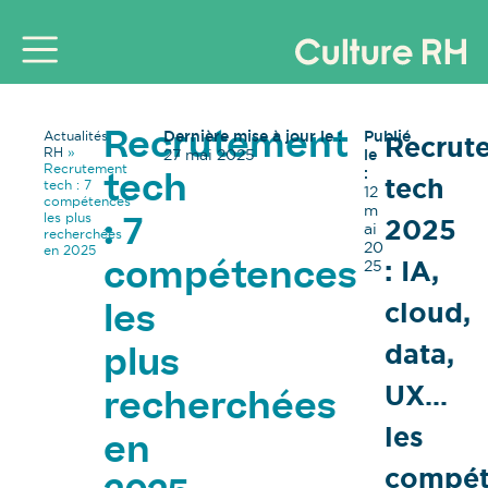
Dernière mise à jour le :
Publié
Actualités
Recrut
Recrutement
RH
»
27 mai 2025
le
Recrutement
:
tech
tech
tech : 7
12
compétences
m
les plus
2025
: 7
ai
recherchées
20
en 2025
: IA,
25
compétences
cloud,
les
data,
plus
UX…
recherchées
les
en
compét