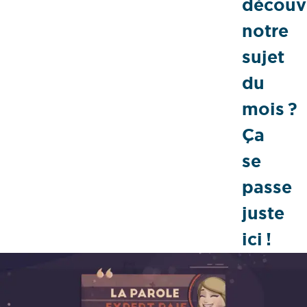
découvr
notre
sujet
du
mois ?
Ça
se
passe
juste
ici !