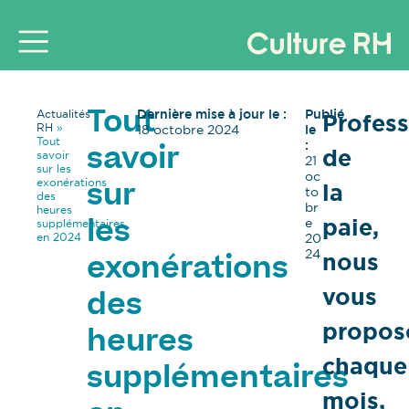
Dernière mise à jour le :
Publié
Actualités
Profess
Tout
RH
»
18 octobre 2024
le
Tout
:
de
savoir
savoir
21
sur les
oc
exonérations
la
sur
to
des
br
heures
paie,
e
supplémentaires
les
en 2024
20
24
nous
exonérations
vous
des
propos
heures
chaque
supplémentaires
mois,