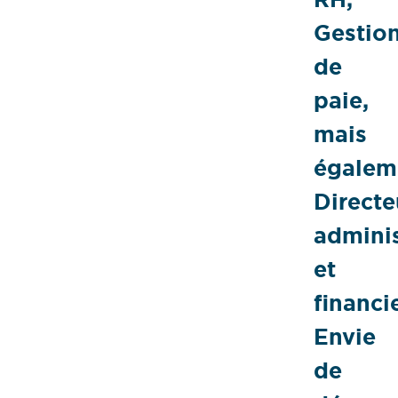
Gestio
de
paie,
mais
égalem
Directe
adminis
et
financie
Envie
de