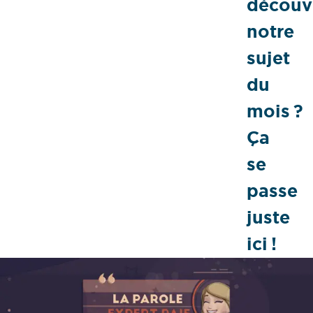
découvr
notre
sujet
du
mois ?
Ça
se
passe
juste
ici !