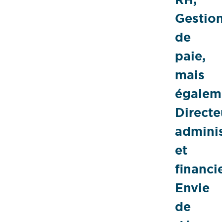
Gestio
de
paie,
mais
égalem
Directe
adminis
et
financie
Envie
de