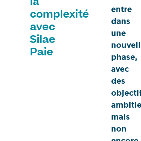
la
entre
complexité
dans
avec
une
Silae
nouvel
Paie
phase,
avec
des
objecti
ambiti
mais
non
encore