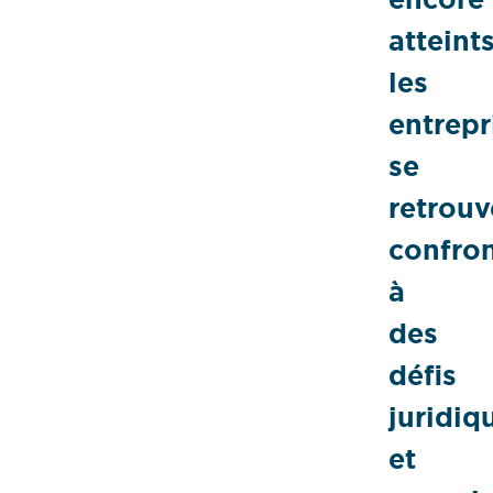
atteints
les
entrepr
se
retrouv
confro
à
des
défis
juridiq
et