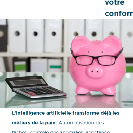
votre
conform
L’intelligence artificielle transforme déjà les
métiers de la paie.
Automatisation des
tâches, contrôle des anomalies, assistance