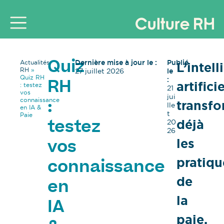
Dernière mise à jour le :
Publié
Actualités
L’intel
Quiz
RH
»
27 juillet 2026
le
Quiz RH
:
artifici
RH
: testez
21
vos
jui
connaissance
transf
:
lle
en IA &
t
Paie
déjà
20
testez
26
les
vos
pratiqu
connaissance
de
en
la
IA
paie.