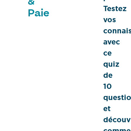
&
Testez
Paie
vos
connai
avec
ce
quiz
de
10
questi
et
découv
comme