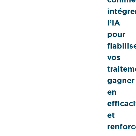
intégre
l’IA
pour
fiabilis
vos
traitem
gagner
en
efficaci
et
renforc