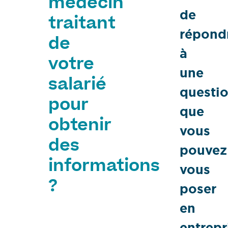
médecin
de
traitant
répond
de
à
votre
une
salarié
questi
pour
que
obtenir
vous
des
pouvez
informations
vous
?
poser
en
entrepr