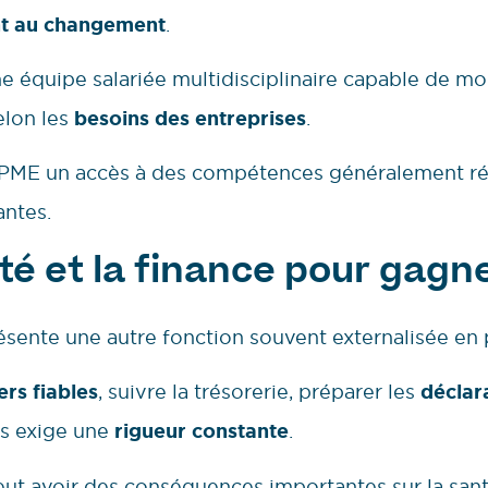
t au changement
.
 équipe salariée multidisciplinaire capable de mob
elon les
besoins des entreprises
.
 PME un accès à des compétences généralement ré
antes.
é et la finance pour gagner
ésente une autre fonction souvent externalisée en p
ers fiables
, suivre la trésorerie, préparer les
déclara
es exige une
rigueur constante
.
ut avoir des conséquences importantes sur la santé