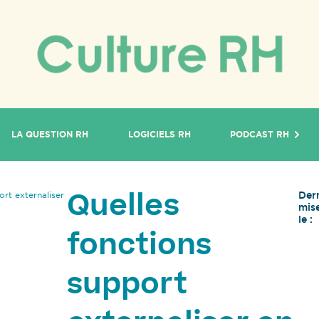
LA QUESTION RH
LOGICIELS RH
PODCAST RH
Der
ort externaliser
Quelles
mise
le :
fonctions
support