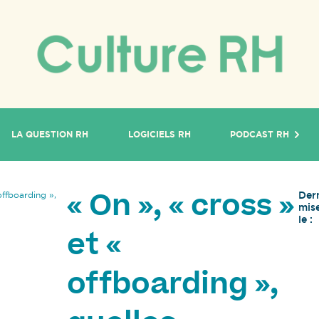
LA QUESTION RH
LOGICIELS RH
PODCAST RH
Der
offboarding »,
« On », « cross »
mise
le :
et «
offboarding »,