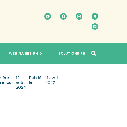
WEBINAIRES RH
SOLUTIONS RH
nière
12
Publié
11 avril
 à jour
août
le :
2022
2024