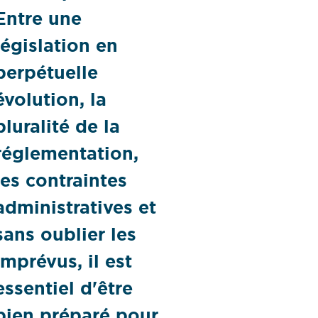
Entre une
législation en
perpétuelle
évolution, la
pluralité de la
réglementation,
les contraintes
administratives et
sans oublier les
imprévus, il est
essentiel d'être
bien préparé pour