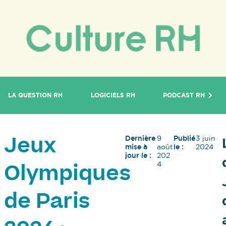
LA QUESTION RH
LOGICIELS RH
PODCAST RH
Dernière
9
Publié
3 juin
Jeux
mise à
août
le :
2024
jour le :
202
4
Olympiques
de Paris