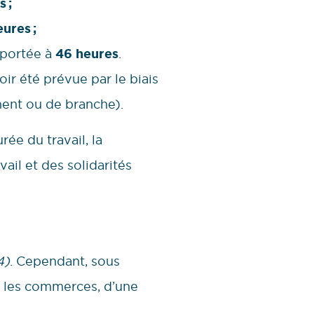
s ;
ures ;
 portée à
46 heures
.
ir été prévue par le biais
ment ou de branche).
rée du travail, la
ail et des solidarités
4)
. Cependant, sous
nt les commerces, d’une