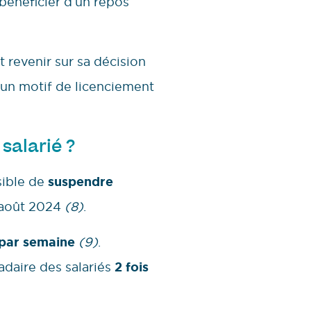
bénéficier d’un repos
t revenir sur sa décision
ni un motif de licenciement
salarié ?
sible de
suspendre
4 août 2024
(8)
.
s par semaine
(9)
.
daire des salariés
2 fois