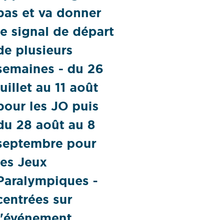
pas et va donner
le signal de départ
de plusieurs
semaines - du 26
juillet au 11 août
pour les JO puis
du 28 août au 8
septembre pour
les Jeux
Paralympiques -
centrées sur
l'événement