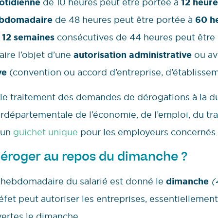
otidienne
de 10 heures peut être portée à
12 heure
bdomadaire
de 48 heures peut être portée à
60 he
r
12 semaines
consécutives de 44 heures peut être
ire l’objet d’une
autorisation administrative
ou avo
ve
(convention ou accord d’entreprise, d’établisse
er le traitement des demandes de dérogations à la du
erdépartementale de l’économie, de l’emploi, du trav
 un
guichet unique
pour les employeurs concernés.
 déroger au repos du dimanche ?
os hebdomadaire du salarié est donné le
dimanche
(
réfet peut autoriser les entreprises, essentielleme
uvertes le dimanche.