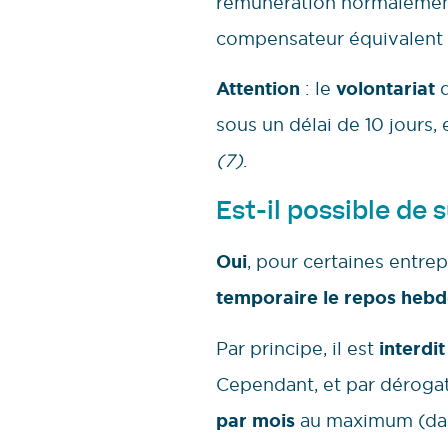
rémunération normalement 
compensateur équivalent
Attention
: le
volontariat
d
sous un délai de 10 jours, 
(7)
.
Est-il possible de
Oui
, pour certaines entrep
temporaire le repos heb
Par principe, il est
interdit
Cependant, et par dérogat
par mois
au maximum (dans