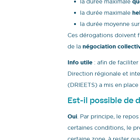
la durée maximale
qu
la durée maximale
he
la durée moyenne su
Ces dérogations doivent fa
de la
négociation collecti
Info utile
: afin de facilit
Direction régionale et int
(DRIEETS) a mis en place
Est-il possible de
Oui
. Par principe, le rep
certaines conditions, le p
certaine zone, à rester o