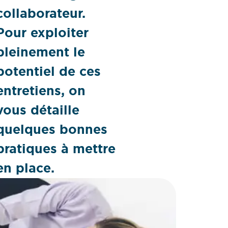
collaborateur.
Pour exploiter
pleinement le
potentiel de ces
entretiens, on
vous détaille
quelques bonnes
pratiques à mettre
en place.