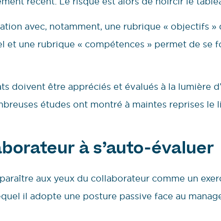
nt récent. Le risque est alors de noircir le table
ation avec, notamment, une rubrique « objectifs » 
el et une rubrique « compétences » permet de se f
ts doivent être appréciés et évalués à la lumière 
mbreuses études ont montré à maintes reprises le li
laborateur à s’auto-évaluer
pparaître aux yeux du collaborateur comme un exerc
lequel il adopte une posture passive face au manag