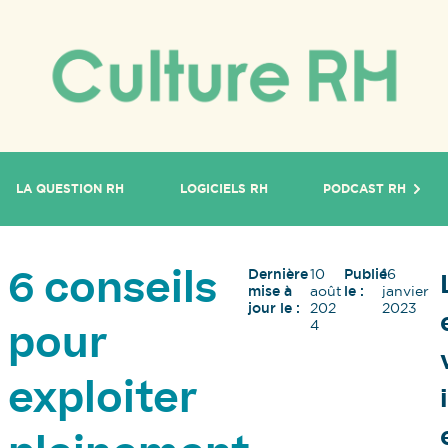
LA QUESTION RH
LOGICIELS RH
PODCAST RH
Dernière
10
Publié
16
6 conseils
mise à
août
le :
janvier
jour le :
202
2023
4
pour
exploiter