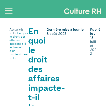
Dernière mise à jour le :
Publié
Actualités
En
RH
»
En quoi
8 août 2023
le :
le droit des
18
quoi
affaires
juill
impacte-t-il
et
le travail
le
202
d’un
3
professionnel
RH ?
droit
des
affaires
impacte-
t-il