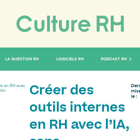
LA QUESTION RH
LOGICIELS RH
PODCAST RH
Der
nes en RH avec
Créer des
ion
mise
le :
outils internes
en RH avec l’IA,