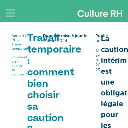
Dernière mise à jour le :
Publié
Actualités
La
Travail
RH
»
11 août 2024
le
Travail
:
cautio
temporaire
temporaire
17
:
av
comment
intérim
:
ril
bien
20
choisir
est
23
sa
comment
caution ?
une
bien
obligat
choisir
légale
sa
pour
caution
les