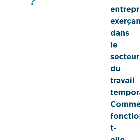
?
entrepr
exerçan
dans
le
secteur
du
travail
tempora
Comme
fonctio
t-
elle,