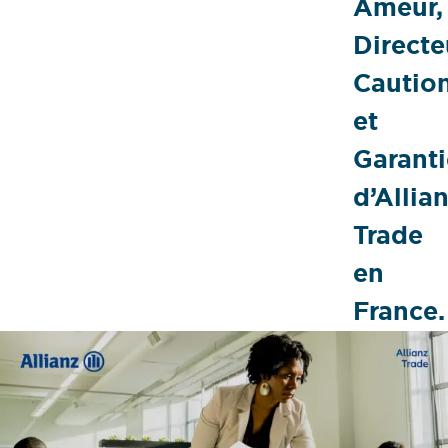
Ameur,
Directe
Cautio
et
Garanti
d’Allia
Trade
en
France.