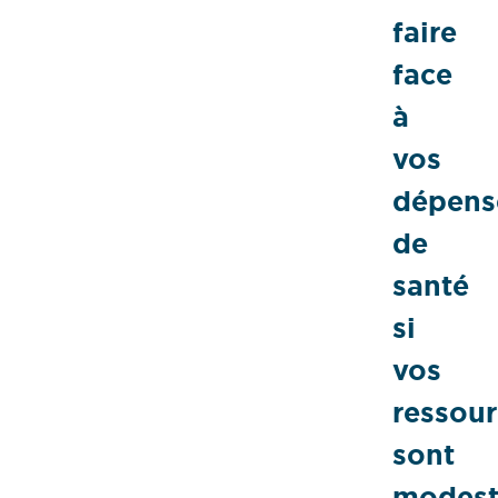
faire
face
à
vos
dépens
de
santé
si
vos
ressou
sont
modest