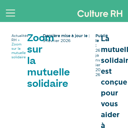
Dernière mise à jour le :
Publié
Actualités
La
Zoom
RH
»
9 février 2026
le
Zoom
:
mutuel
sur
sur la
26
mutuelle
ja
solidaire
solidai
la
nv
ier
est
20
mutuelle
26
conçue
solidaire
pour
vous
aider
à