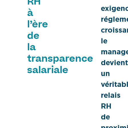
RH
exigen
à
réglem
l’ère
croissa
de
le
la
manag
transparence
devient
salariale
un
véritab
relais
RH
de
proximi