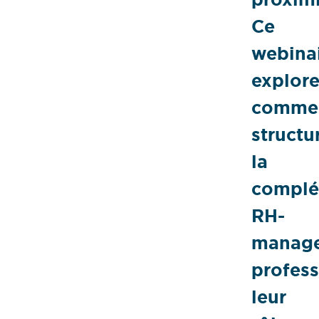
Ce
webina
explor
comme
structu
la
complé
RH-
manage
profess
leur