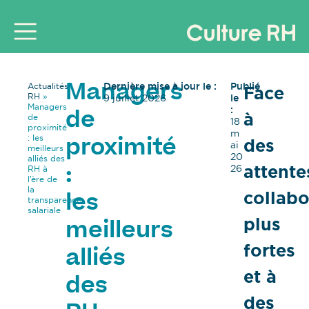
Dernière mise à jour le :
Publié
Actualités
Face
Managers
RH
»
9 juillet 2026
le
Managers
:
à
de
de
18
proximité
m
: les
des
proximité
ai
meilleurs
20
alliés des
attente
26
RH à
:
l’ère de
la
collabo
les
transparence
salariale
plus
meilleurs
fortes
alliés
et à
des
des