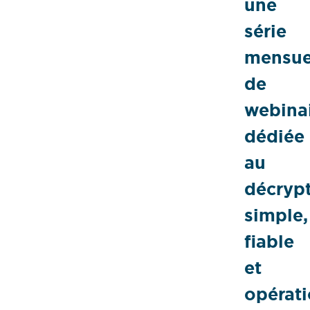
une
série
mensue
de
webina
dédiée
au
décryp
simple,
fiable
et
opérat