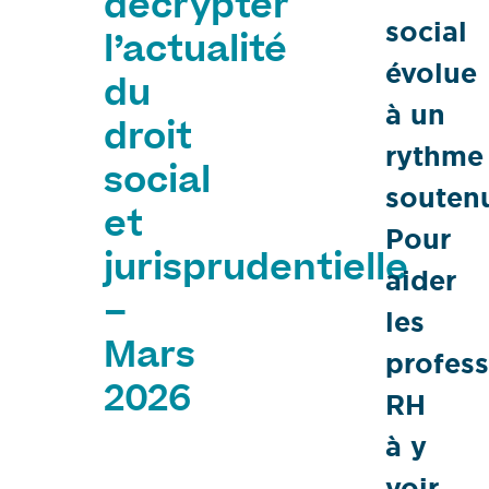
décrypter
social
l’actualité
évolue
du
à un
droit
rythme
social
souten
et
Pour
jurisprudentielle
aider
–
les
Mars
profess
2026
RH
à y
voir