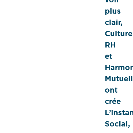
plus
clair,
Culture
RH
et
Harmon
Mutuel
ont
crée
L’insta
Social,