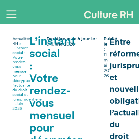
Dernière mise à jour le :
Publié
Actualités
Entre
L’instant
RH
»
9 juillet 2026
le
L’instant
:
réforme
social
social :
11
Votre
m
rendez-
jurispr
:
ai
vous
20
mensuel
et
26
pour
Votre
décrypter
l’actualité
nouvell
rendez-
du droit
social et
obligat
jurisprudentielle
vous
– Juin
2026
l’actual
mensuel
du
pour
droit