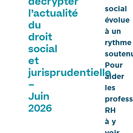
décrypter
social
l’actualité
évolue
du
à un
droit
rythme
social
souten
et
Pour
jurisprudentielle
aider
–
les
Juin
profess
2026
RH
à y
voir