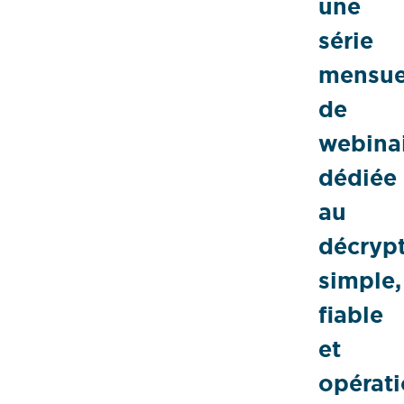
une
série
mensue
de
webina
dédiée
au
décryp
simple,
fiable
et
opérat