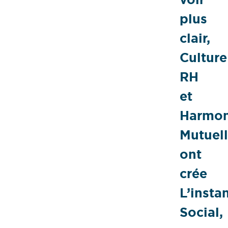
plus
clair,
Culture
RH
et
Harmon
Mutuel
ont
crée
L’insta
Social,