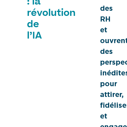
: la
des
révolution
RH
de
et
l’IA
ouvren
des
perspec
inédite
pour
attirer,
fidélise
et
engage