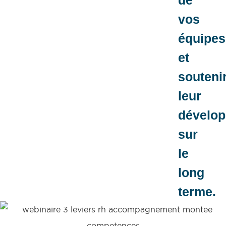
de
vos
équipes
et
souteni
leur
dévelo
sur
le
long
terme.