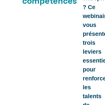
compétences
? Ce
webinai
vous
présent
trois
leviers
essenti
pour
renforc
les
talents