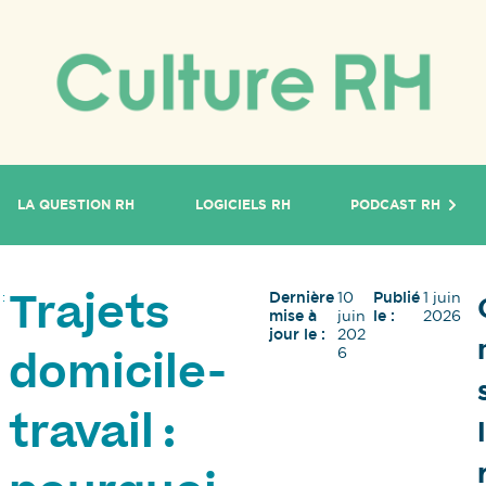
LA QUESTION RH
LOGICIELS RH
PODCAST RH
Dernière
10
Publié
1 juin
:
Trajets
mise à
juin
le :
2026
jour le :
202
6
domicile-
travail :