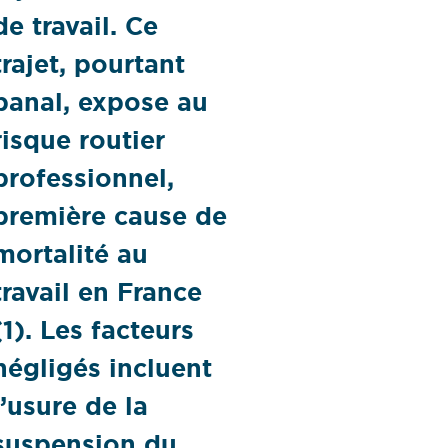
de travail. Ce
trajet, pourtant
banal, expose au
risque routier
professionnel,
première cause de
mortalité au
travail en France
(1). Les facteurs
négligés incluent
l’usure de la
suspension du