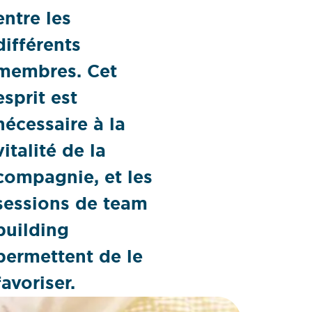
entre les
différents
membres. Cet
esprit est
nécessaire à la
vitalité de la
compagnie, et les
sessions de team
building
permettent de le
favoriser.