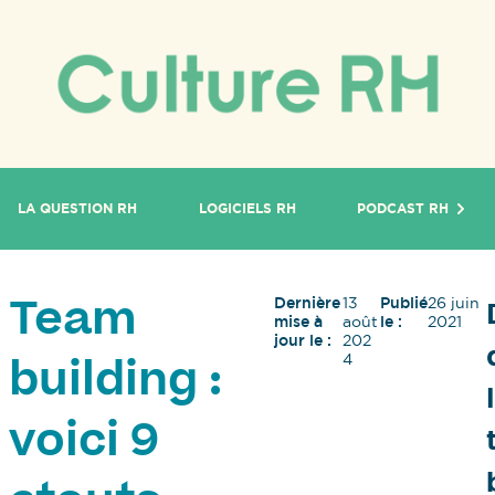
LA QUESTION RH
LOGICIELS RH
PODCAST RH
Dernière
13
Publié
26 juin
Team
mise à
août
le :
2021
jour le :
202
4
building :
voici 9