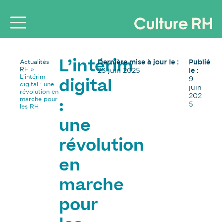
Dernière mise à jour le :
Publié
Actualités
L’intérim
RH
»
23 juin 2025
le :
L’intérim
9
digital
digital : une
juin
révolution en
202
marche pour
:
5
les RH
une
révolution
en
marche
pour