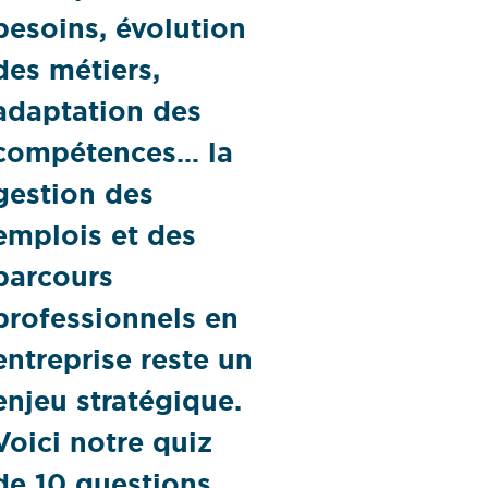
besoins, évolution
des métiers,
adaptation des
compétences… la
gestion des
emplois et des
parcours
professionnels en
entreprise reste un
enjeu stratégique.
Voici notre quiz
de 10 questions