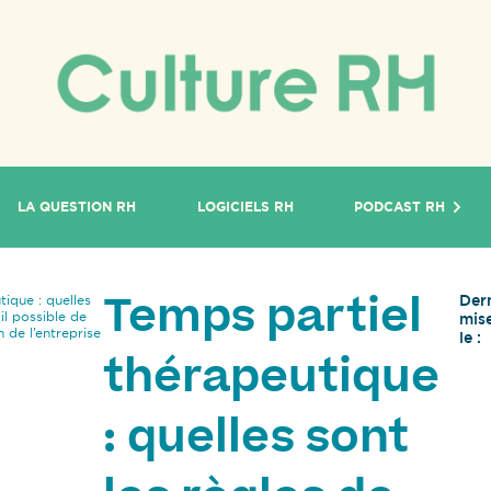
LA QUESTION RH
LOGICIELS RH
PODCAST RH
Der
tique : quelles
Temps partiel
il possible de
mise
n de l’entreprise
le :
thérapeutique
: quelles sont