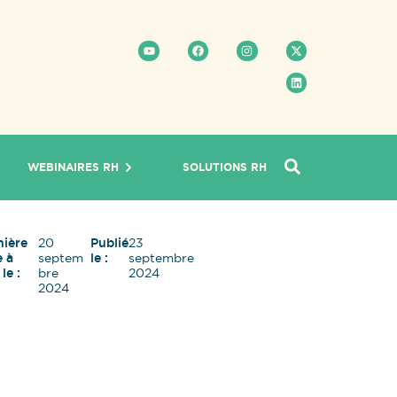
WEBINAIRES RH
SOLUTIONS RH
nière
20
Publié
23
e à
septem
le :
septembre
 le :
bre
2024
2024