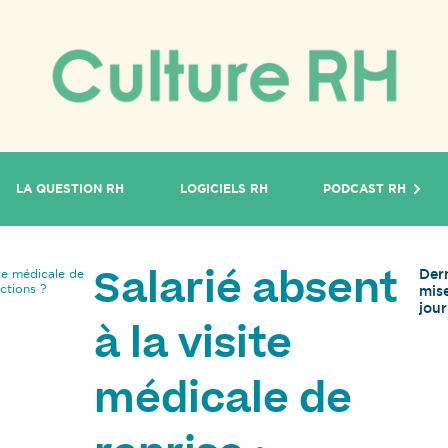
LA QUESTION RH
LOGICIELS RH
PODCAST RH
Der
ite médicale de
Salarié absent
ctions ?
mis
jour
à la visite
médicale de