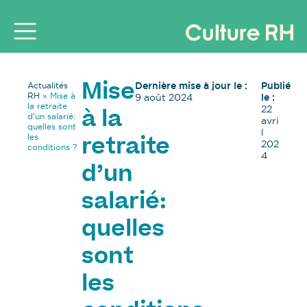
Dernière mise à jour le :
Publié
Actualités
Mise
RH
»
Mise à
9 août 2024
le :
la retraite
22
à la
d’un salarié:
avri
quelles sont
l
les
retraite
202
conditions ?
4
d’un
salarié:
quelles
sont
les