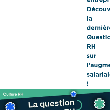
Découv
la
dernièr
Questi
RH
sur
l'augm
salaria
!