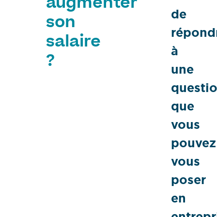
augmenter
de
son
répond
salaire
à
?
une
questi
que
vous
pouvez
vous
poser
en
entrepr